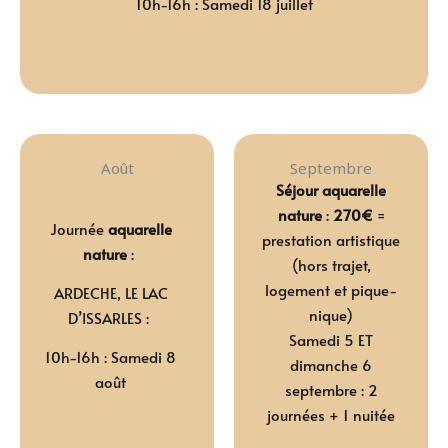
10h-16h : Samedi 18 juillet
Août
Septembre
Séjour aquarelle
nature
:
270€
=
Journée
aquarelle
prestation artistique
nature
:
(hors trajet,
logement et pique-
ARDECHE, LE LAC
nique)
D’ISSARLES :
Samedi 5 ET
10h-16h : Samedi 8
dimanche 6
août
septembre :
2
journées + 1 nuitée